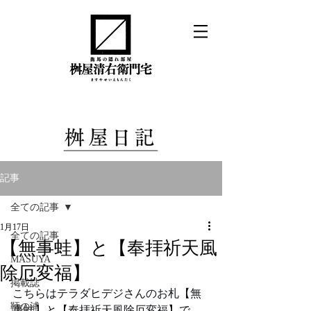
記事
全ての記事
1月17日
全ての記事
【無事蛙】と【奉拝祈天風
MASUYA
除厄変福】
掲載誌
こちらはテラダヒデジさんのお札【無
鞆の浦
事蛙】と【奉拝祈天風除厄変福】で