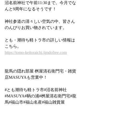
沼名前神社で午前11:30まで。今月でな
んと9周年になるそうです！
神社参道の清々しい空気の中、皆さん
のんびりお買い物されています。
とも・潮待ち軽トラ市の詳しい情報は
こちら。
https://tomo-keitoraichi.jimdofree.com
龍馬の隠れ部屋 桝屋清右衛門宅・雑貨
店MASUYAも営業中！
#とも潮待ち軽トラ市
#沼名前神社
#MASUYA
#鞆の浦
#桝屋清右衛門宅
#龍
馬
#福山市
#福山名産
#福山雑貨屋