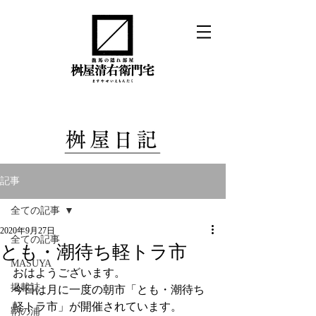
記事
全ての記事
2020年9月27日
全ての記事
とも・潮待ち軽トラ市
MASUYA
おはようございます。
掲載誌
今日は月に一度の朝市「とも・潮待ち
軽トラ市」が開催されています。
鞆の浦