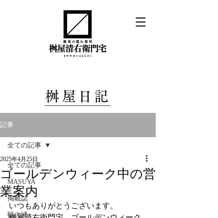
記事
全ての記事
2025年4月25日
全ての記事
ゴールデンウィーク中の営
MASUYA
業案内
掲載誌
いつもありがとうございます。
鞆の浦
桝屋清右衛門宅、ゴールデンウィーク