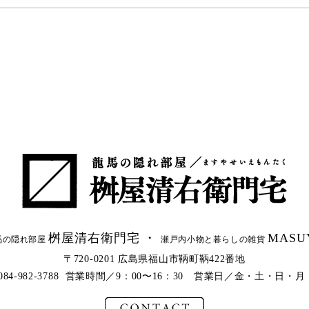
桝屋清右衛門宅 ・
MASU
馬の隠れ部屋
瀬戸内小物と暮らしの雑貨
〒720-0201 広島県福山市鞆町鞆422番地
l.084-982-3788 営業時間／9：00〜16：30 営業日／金・土・日・