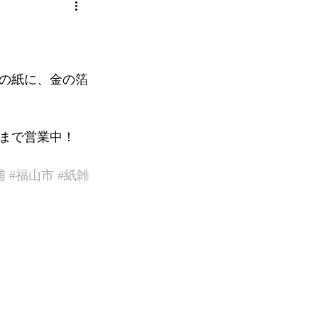
の紙に、金の箔
分まで営業中！
浦
#福山市
#紙雑