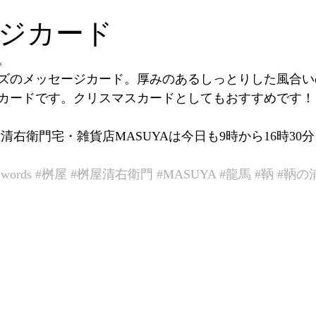
ジカード
。
ズのメッセージカード。厚みのあるしっとりした風合い
カードです。クリスマスカードとしてもおすすめです！
清右衛門宅・雑貨店MASUYAは今日も9時から16時30
swords
#桝屋
#桝屋清右衛門
#MASUYA
#龍馬
#鞆
#鞆の