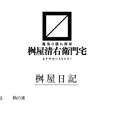
誌
鞆の浦