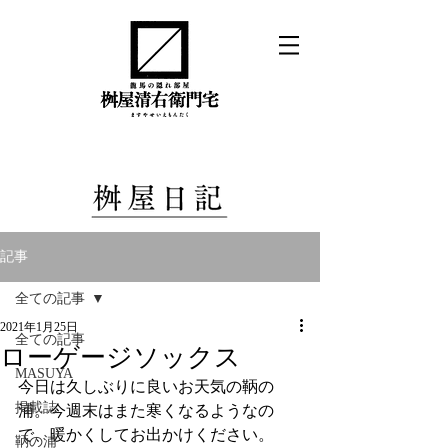
記事
全ての記事
2021年1月25日
全ての記事
ローゲージソックス
MASUYA
今日は久しぶりに良いお天気の鞆の
掲載誌
浦。今週末はまた寒くなるようなの
で、暖かくしてお出かけください。
鞆の浦