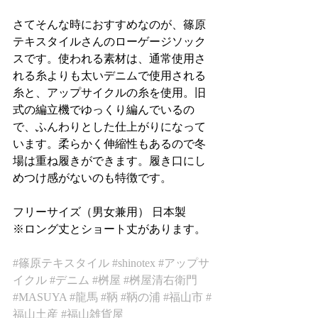
さてそんな時におすすめなのが、篠原
テキスタイルさんのローゲージソック
スです。使われる素材は、通常使用さ
れる糸よりも太いデニムで使用される
糸と、アップサイクルの糸を使用。旧
式の編立機でゆっくり編んでいるの
で、ふんわりとした仕上がりになって
います。柔らかく伸縮性もあるので冬
場は重ね履きができます。履き口にし
めつけ感がないのも特徴です。
フリーサイズ（男女兼用） 日本製
※ロング丈とショート丈があります。
#篠原テキスタイル
#shinotex
#アップサ
イクル
#デニム
#桝屋
#桝屋清右衛門
#MASUYA
#龍馬
#鞆
#鞆の浦
#福山市
#
福山土産
#福山雑貨屋