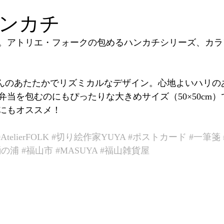
ンカチ
。アトリエ・フォークの包めるハンカチシリーズ、カラ
さんのあたたかでリズミカルなデザイン。心地よいハリの
弁当を包むのにもぴったりな大きめサイズ（50×50cm
にもオススメ！
#AtelierFOLK
#切り絵作家YUYA
#ポストカード
#一筆箋
鞆の浦
#福山市
#MASUYA
#福山雑貨屋