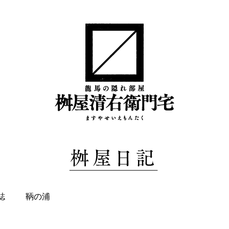
誌
鞆の浦