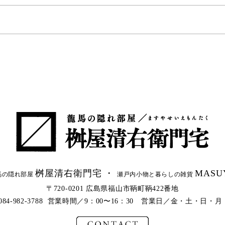
桝屋清右衛門宅 ・
MASU
馬の隠れ部屋
瀬戸内小物と暮らしの雑貨
〒720-0201 広島県福山市鞆町鞆422番地
l.084-982-3788 営業時間／9：00〜16：30 営業日／金・土・日・