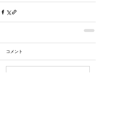
コメント
コメントを追加…
桝屋清右衛門宅 ・
龍馬の隠れ部屋
瀬戸