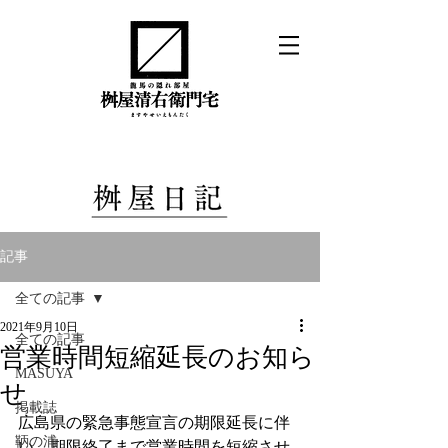
記事
全ての記事
2021年9月10日
全ての記事
営業時間短縮延長のお知ら
MASUYA
せ
掲載誌
広島県の緊急事態宣言の期限延長に伴
鞆の浦
い、期限終了まで営業時間を短縮させ