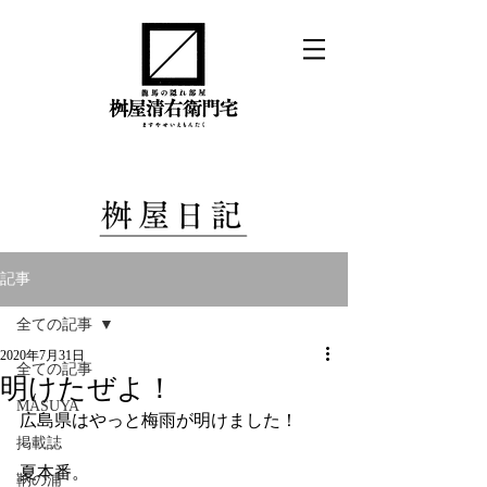
記事
全ての記事
2020年7月31日
全ての記事
明けたぜよ！
MASUYA
広島県はやっと梅雨が明けました！
掲載誌
夏本番。
鞆の浦