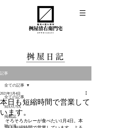
記事
全ての記事
2021年1月4日
全ての記事
本日も短縮時間で営業して
MASUYA
います。
掲載誌
そろそろカレーが食べたい1月4日。本
鞆の浦
日も短縮時間で営業しています。よろ