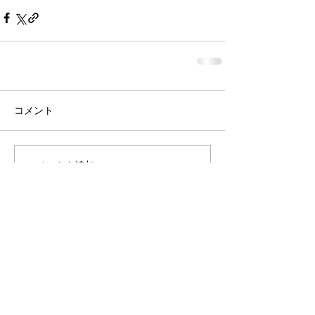
コメント
コメントを追加…
桝屋清右衛門宅 ・
龍馬の隠れ部屋
瀬戸
MASUYA
内小物と暮らしの雑貨