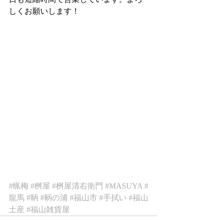
しくお願いします！
#蝋梅
#桝屋
#桝屋清右衛門
#MASUYA
#
龍馬
#鞆
#鞆の浦
#福山市
#手拭い
#福山
土産
#福山雑貨屋