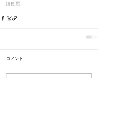
雑貨屋
コメント
コメントを追加…
桝屋清右衛門宅 ・
龍馬の隠れ部屋
瀬戸