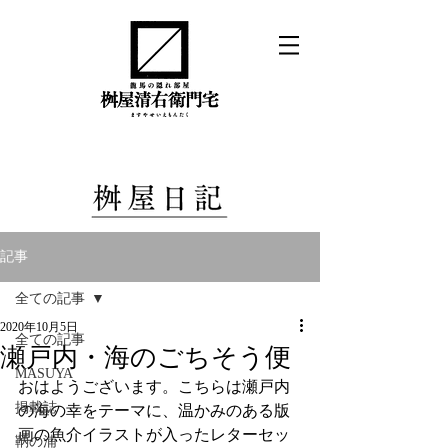
記事
全ての記事
2020年10月5日
全ての記事
瀬戸内・海のごちそう便
MASUYA
おはようございます。こちらは瀬戸内
掲載誌
の海の幸をテーマに、温かみのある版
画の魚介イラストが入ったレターセッ
鞆の浦