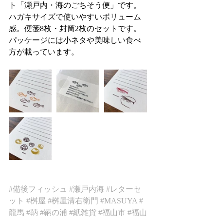
ト「瀬戸内・海のごちそう便」です。
ハガキサイズで使いやすいボリューム
感。便箋8枚・封筒2枚のセットです。
パッケージには小ネタや美味しい食べ
方が載っています。
#備後フィッシュ
#瀬戸内海
#レターセ
ット
#桝屋
#桝屋清右衛門
#MASUYA
#
龍馬
#鞆
#鞆の浦
#紙雑貨
#福山市
#福山