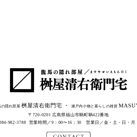
桝屋清右衛門宅 ・
MASU
馬の隠れ部屋
瀬戸内小物と暮らしの雑貨
〒720-0201 広島県福山市鞆町鞆422番地
l.084-982-3788 営業時間／9：00〜16：30 営業日／金・土・日・