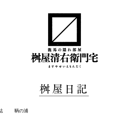
誌
鞆の浦