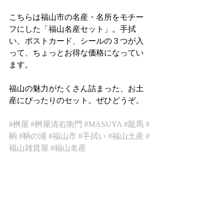
こちらは福山市の名産・名所をモチー
フにした「福山名産セット」。手拭
い、ポストカード、シールの３つが入
って、ちょっとお得な価格になってい
ます。
福山の魅力がたくさん詰まった、お土
産にぴったりのセット。ぜひどうぞ。
#桝屋
#桝屋清右衛門
#MASUYA
#龍馬
#
鞆
#鞆の浦
#福山市
#手拭い
#福山土産
#
福山雑貨屋
#福山名産