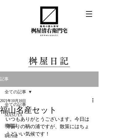
記事
全ての記事
2021年10月16日
全ての記事
福山名産セット
MASUYA
いつもありがとうございます。今日は
掲載誌
薄曇りの鞆の浦ですが、散策にはちょ
うどいい気候です！
鞆の浦