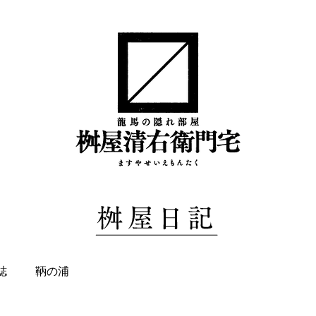
誌
鞆の浦