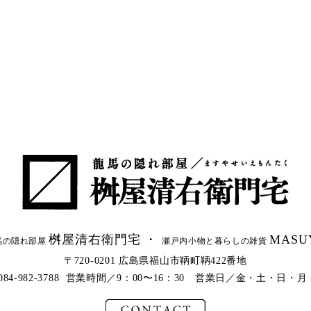
桝屋清右衛門宅 ・
MASU
馬の隠れ部屋
瀬戸内小物と暮らしの雑貨
〒720-0201 広島県福山市鞆町鞆422番地
l.084-982-3788 営業時間／9：00〜16：30 営業日／金・土・日・