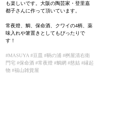
も楽しいです。大阪の陶芸家・登里嘉
都子さんに作って頂いています。
常夜燈、鯛、保命酒、クワイの4柄、薬
味入れや箸置きとしてもぴったりで
す！
#MASUYA
#豆皿
#鞆の浦
#桝屋清右衛
門宅
#保命酒
#常夜燈
#鯛網
#慈姑
#縁起
物
#福山雑貨屋