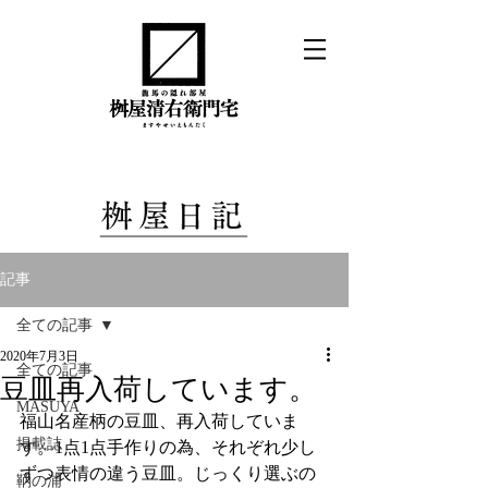
記事
全ての記事
2020年7月3日
全ての記事
豆皿再入荷しています。
MASUYA
福山名産柄の豆皿、再入荷していま
掲載誌
す。1点1点手作りの為、それぞれ少し
ずつ表情の違う豆皿。じっくり選ぶの
鞆の浦