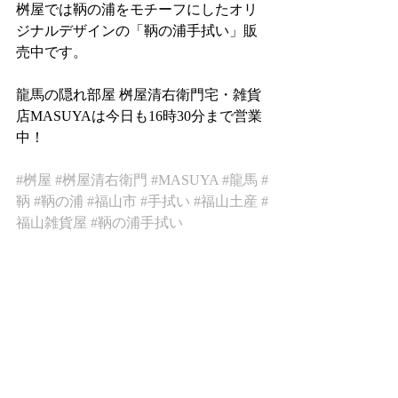
桝屋では鞆の浦をモチーフにしたオリ
ジナルデザインの「鞆の浦手拭い」販
売中です。
龍馬の隠れ部屋 桝屋清右衛門宅・雑貨
店MASUYAは今日も16時30分まで営業
中！
#桝屋
#桝屋清右衛門
#MASUYA
#龍馬
#
鞆
#鞆の浦
#福山市
#手拭い
#福山土産
#
福山雑貨屋
#鞆の浦手拭い