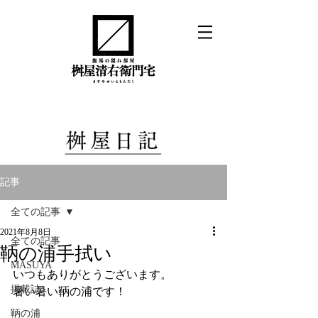
記事
全ての記事
2021年8月8日
全ての記事
鞆の浦手拭い
MASUYA
いつもありがとうございます。
掲載誌
暑い暑い鞆の浦です！
鞆の浦