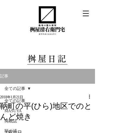
記事
全ての記事
2018年1月21日
全ての記事
鞆町の平(ひら)地区でのと
MASUYA
んど焼き
掲載誌
鞆の浦
1月21日。