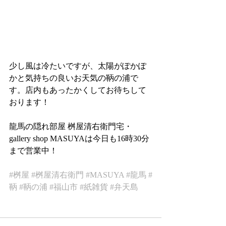
少し風は冷たいですが、太陽がぽかぽ
かと気持ちの良いお天気の鞆の浦で
す。店内もあったかくしてお待ちして
おります！
龍馬の隠れ部屋 桝屋清右衛門宅・
gallery shop MASUYAは今日も16時30分
まで営業中！
#桝屋
#桝屋清右衛門
#MASUYA
#龍馬
#
鞆
#鞆の浦
#福山市
#紙雑貨
#弁天島