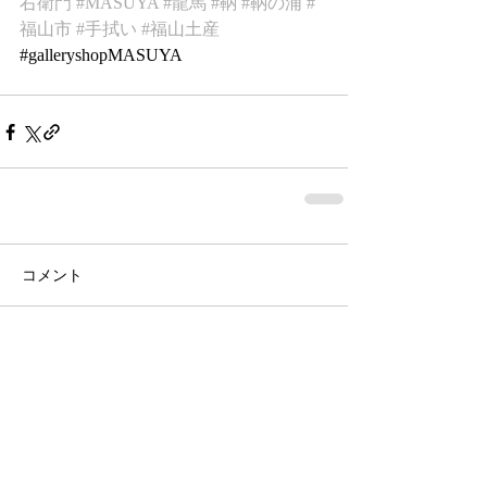
右衛門
#MASUYA
#龍馬
#鞆
#鞆の浦
#
福山市
#手拭い
#福山土産
#galleryshopMASUYA 
コメント
コメントを追加…