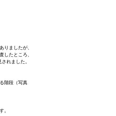
ありましたが、
調査したところ、
見されました。
じる階段（写真
す。 