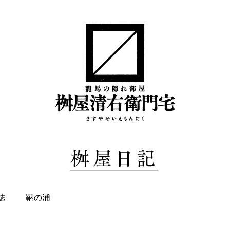
誌
鞆の浦