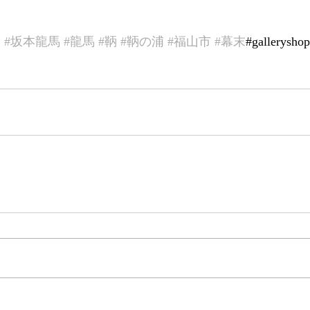
門
#坂本龍馬
#龍馬
#鞆
#鞆の浦
#福山市
#幕末
#gallerysh