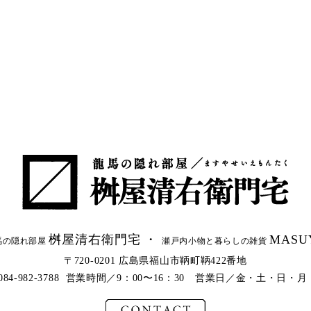
桝屋清右衛門宅 ・
MASU
馬の隠れ部屋
瀬戸内小物と暮らしの雑貨
〒720-0201 広島県福山市鞆町鞆422番地
l.084-982-3788 営業時間／9：00〜16：30 営業日／金・土・日・