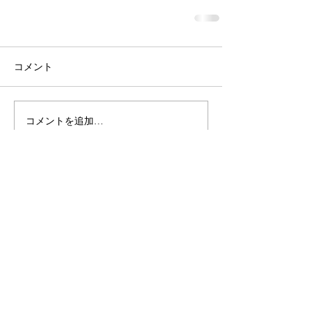
コメント
コメントを追加…
桝屋清右衛門宅 ・
龍馬の隠れ部屋
瀬戸
MASUYA
内小物と暮らしの雑貨
〒720-0201 広島県福山市鞆町鞆422番地
tel.084-982-3788 営業時間／9：00〜16：