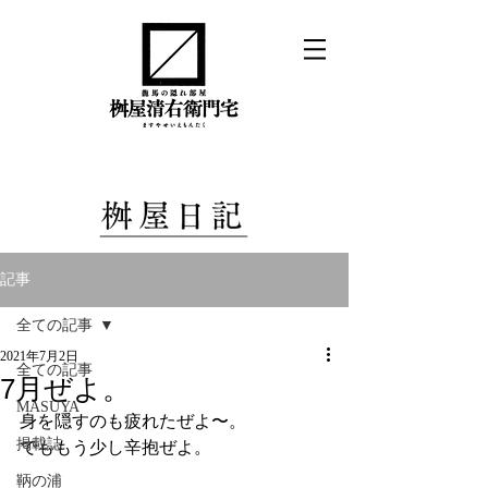
記事
全ての記事
2021年7月2日
全ての記事
7月ぜよ。
MASUYA
身を隠すのも疲れたぜよ〜。
掲載誌
でももう少し辛抱ぜよ。
鞆の浦