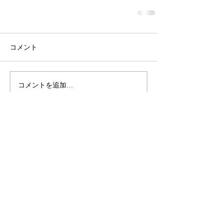
コメント
コメントを追加…
桝屋清右衛門宅 ・
龍馬の隠れ部屋
瀬戸
MASUYA
内小物と暮らしの雑貨
〒720-0201 広島県福山市鞆町鞆422番地
tel.084-982-3788 営業時間／9：00〜16：