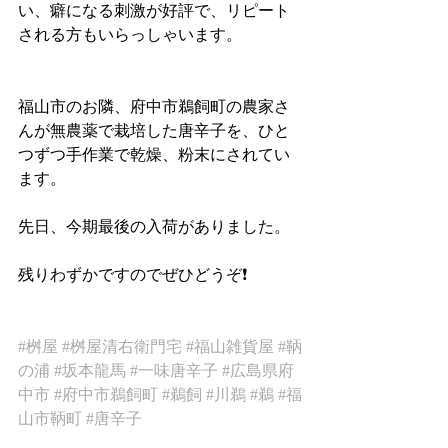
い、癖になる刺激が好評で、リピート
される方もいらっしゃいます。
福山市のお隣、府中市鵜飼町の農家さ
んが無農薬で栽培した唐辛子を、ひと
つずつ手作業で乾燥、粉末にされてい
ます。
先日、今期最後の入荷がありました。
残りわずかですのでぜひどうぞ❗️
#桝屋
#桝屋清右衛門宅
#福山雑貨屋
#鞆
の浦
#坂本龍馬
#一味唐辛子
#広島県府
中市
#府中市鵜飼町
#鵜飼
#川鵜
#鵜
#福
山市鞆町
#唐辛子