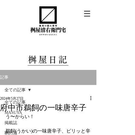
記事
全ての記事
2024年5月27日
全ての記事
府中市鵜飼の一味唐辛子
MASUYA
う〜からい！
掲載誌
鵜飼(うかい)の一味唐辛子、ピリッと辛
鞆の浦