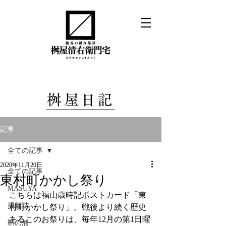
記事
全ての記事
2020年11月20日
全ての記事
東村町かかし祭り
MASUYA
こちらは福山歳時記ポストカード「東
掲載誌
村町かかし祭り」。戦後より続く歴史
あるこのお祭りは、毎年12月の第1日曜
鞆の浦