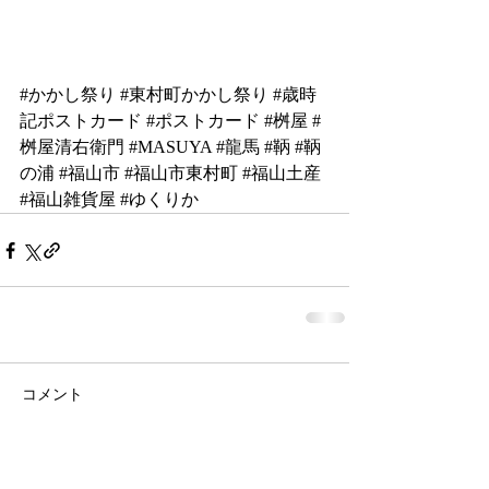
#かかし祭り
#東村町かかし祭り
#歳時
記ホ
゚ストカード 
#ホ
゚ストカード 
#桝屋
#
桝屋清右衛門
#MASUYA
#龍馬
#鞆
#鞆
の浦
#福山市
#福山市東村町
#福山土産
#福山雑貨屋
#ゆくりか
コメント
コメントを追加…